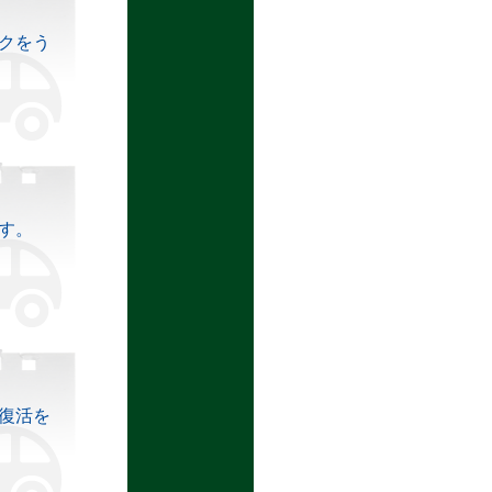
クをう
す。
復活を