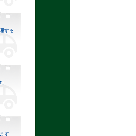
理する
た
ます