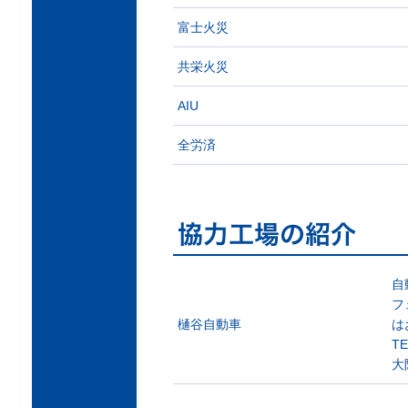
富士火災
共栄火災
AIU
全労済
自
フ
樋谷自動車
は
TE
大