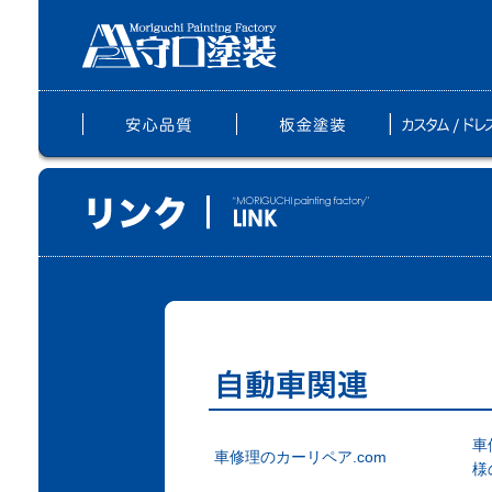
車
車修理のカーリペア.com
様