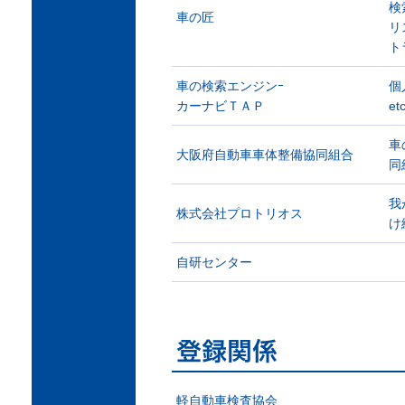
検
車の匠
リ
ト
車の検索エンジンｰ
個
カーナビＴＡＰ
e
車
大阪府自動車車体整備協同組合
同
我
株式会社プロトリオス
け
自研センター
軽自動車検査協会