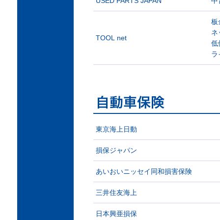
USED PARTS JAPAN
中
板
ネ
TOOL net
低
ラ
東京海上日動
損保ジャパン
あいおいニッセイ同和損害保険
三井住友海上
日本興亜損保