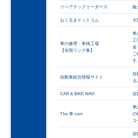
リペアテックリーダーズ
板
おくるまドットコム
大
車
工
車の修理・車検工場
金
【全国リンク集】
ご
す
自
自動車総合情報サイト
る
CAR & BIKE NAVI
自
車
The 車 com
の
コ
自