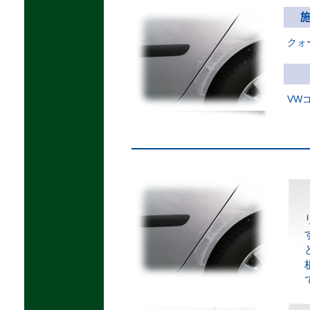
クォ
VW