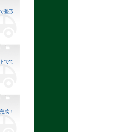
で整形
トでで
完成！