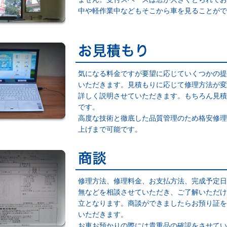
中や軽作業中などもそこから車を見ることがで
気になる料金ですが要望に応じていくつかの提
いただきます。見積もりに応じて修理方法が変
詳しく説明させていただきます。もちろん見積
です。
高度な技術と徹底した品質管理のため格安修理
上げまで可能です。
修理方法、修理料金、お支払方法、完成予定日
無などを相談させていただき、ご了解いただけ
立となります。商談ができましたらお預り証を
いただきます。
お車お預かりの際には貴重品の確認をさせてい